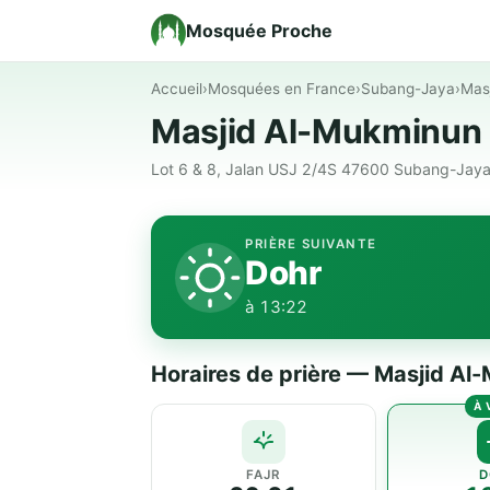
Mosquée Proche
Accueil
›
Mosquées en France
›
Subang-Jaya
›
Mas
Masjid Al-Mukminun
Lot 6 & 8, Jalan USJ 2/4S 47600 Subang-Jaya
PRIÈRE SUIVANTE
Dohr
à 13:22
Horaires de prière — Masjid Al
FAJR
D