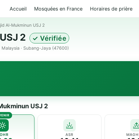
Accueil
Mosquées en France
Horaires de prière
jid Al-Mukminun USJ 2
 USJ 2
✓ Vérifiée
 Malaysia · Subang-Jaya (47600)
-Mukminun USJ 2
OHR
ASR
MAGH