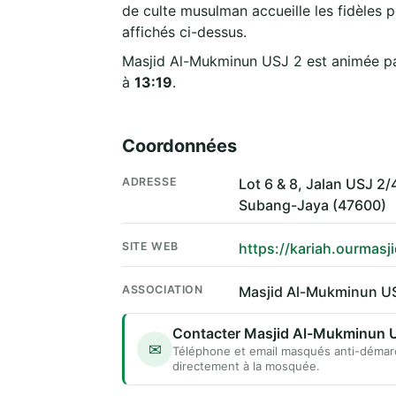
de culte musulman accueille les fidèles p
affichés ci-dessus.
Masjid Al-Mukminun USJ 2 est animée pa
à
13:19
.
Coordonnées
ADRESSE
Lot 6 & 8, Jalan USJ 
Subang-Jaya (47600)
SITE WEB
https://kariah.ourmasj
ASSOCIATION
Masjid Al-Mukminun U
Contacter Masjid Al-Mukminun 
✉
Téléphone et email masqués anti-démar
directement à la mosquée.