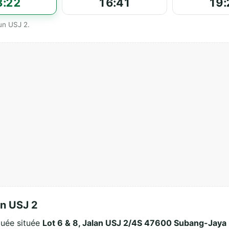
3:22
16:41
19:
un USJ 2.
n USJ 2
uée située
Lot 6 & 8, Jalan USJ 2/4S 47600 Subang-Jaya