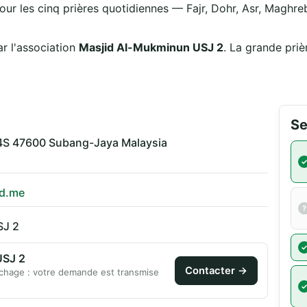
our les cinq prières quotidiennes — Fajr, Dohr, Asr, Maghreb
r l'association
Masjid Al-Mukminun USJ 2
. La grande pri
Se
2/4S 47600 Subang-Jaya Malaysia
id.me
SJ 2
USJ 2
Contacter →
chage : votre demande est transmise