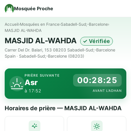
Mosquée Proche
Accueil
›
Mosquées en France
›
Sabadell-Sud;-Barcelone
›
MASJID AL-WAHDA
MASJID AL-WAHDA
✓ Vérifiée
Carrer Del Dr. Balari, 153 08203 Sabadell-Sud;-Barcelone
Spain · Sabadell-Sud;-Barcelone (08203)
PRIÈRE SUIVANTE
00:28:24
Asr
à 17:52
AVANT L'ADHAN
Horaires de prière — MASJID AL-WAHDA