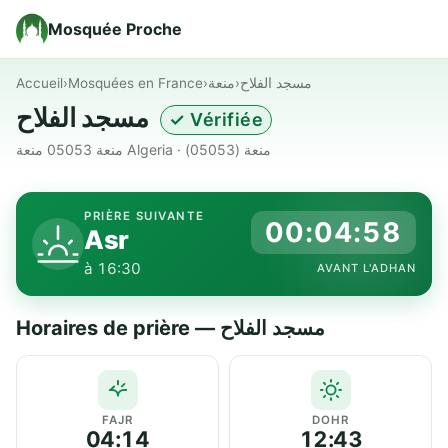
Mosquée Proche
Accueil
›
Mosquées en France
›
منعة
›
مسجد الفلاح
مسجد الفلاح
✓ Vérifiée
منعة 05053 منعة Algeria · منعة (05053)
PRIÈRE SUIVANTE
00:04:58
Asr
à 16:30
AVANT L'ADHAN
Horaires de prière — مسجد الفلاح
FAJR
DOHR
04:14
12:43