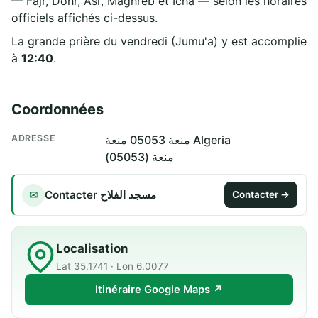
— Fajr, Dohr, Asr, Maghreb et Icha — selon les horaires
officiels affichés ci-dessus.
La grande prière du vendredi (Jumu'a) y est accomplie
à
12:40
.
Coordonnées
ADRESSE
منعة 05053 منعة Algeria
منعة (05053)
Contacter مسجد الفلاح
✉
Contacter →
Localisation
Lat 35.1741 · Lon 6.0077
Itinéraire Google Maps ↗