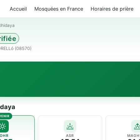
Accueil
Mosquées en France
Horaires de prière
Alhidaya
ifiée
TORELLó (08570)
idaya
OHR
ASR
MAGH