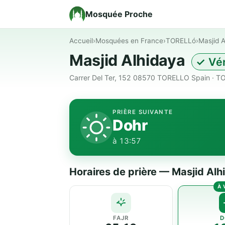
Mosquée Proche
Accueil
›
Mosquées en France
›
TORELLó
›
Masjid 
Masjid Alhidaya
✓ Vér
Carrer Del Ter, 152 08570 TORELLO Spain · 
PRIÈRE SUIVANTE
Dohr
à 13:57
Horaires de prière — Masjid Alh
FAJR
D