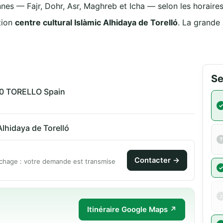
nnes — Fajr, Dohr, Asr, Maghreb et Icha — selon les horaires 
tion
centre cultural Islàmic Alhidaya de Torelló
. La grande
Se
570 TORELLO Spain
Alhidaya de Torelló
Contacter →
chage : votre demande est transmise
Itinéraire Google Maps ↗