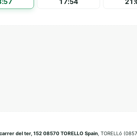
3:57
17:54
21:
carrer del ter, 152 08570 TORELLO Spain
, TORELLó (08570