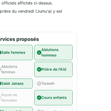
officiels affichés ci-dessus.
 prière du vendredi (Jumu'a) y est
rvices proposés
Ablutions
Salle femmes
hommes
Ablutions
Prière de l'Aïd
femmes
Salat Janaza
Tarawih
Repas de
Cours enfants
Ramadan