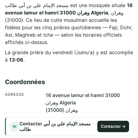
مسجد الإمام علي بن أبي طالب est une mosquée située
16
, وهران
avenue lamur el hamri 31000 وهران Algeria
(31000). Ce lieu de culte musulman accueille les
fidèles pour les cinq prières quotidiennes — Fajr, Dohr,
Asr, Maghreb et Icha — selon les horaires officiels
affichés ci-dessus.
La grande prière du vendredi (Jumu'a) y est accomplie
à
13:06
.
Coordonnées
ADRESSE
16 avenue lamur el hamri 31000
وهران Algeria
وهران (31000)
Contacter مسجد الإمام علي بن أبي
✉
Contacter →
طالب