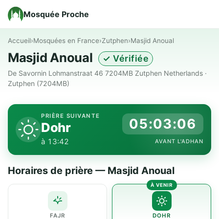
Mosquée Proche
Accueil
›
Mosquées en France
›
Zutphen
›
Masjid Anoual
Masjid Anoual
✓ Vérifiée
De Savornin Lohmanstraat 46 7204MB Zutphen Netherlands ·
Zutphen (7204MB)
PRIÈRE SUIVANTE
05:03:06
Dohr
à 13:42
AVANT L'ADHAN
Horaires de prière — Masjid Anoual
FAJR
DOHR