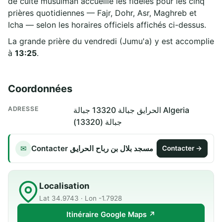
de culte musulman accueille les fidèles pour les cinq
prières quotidiennes — Fajr, Dohr, Asr, Maghreb et
Icha — selon les horaires officiels affichés ci-dessus.
La grande prière du vendredi (Jumu'a) y est accomplie
à
13:25
.
Coordonnées
ADRESSE
الحرايق جبالة 13320 جبالة Algeria
جبالة (13320)
Contacter مسجد بلال بن رباح الحرايق
✉
Contacter →
Localisation
Lat 34.9743 · Lon -1.7928
Itinéraire Google Maps ↗