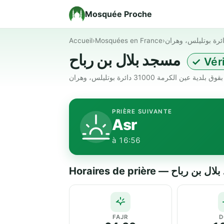
Mosquée Proche
Accueil
›
Mosquées en France
›
ئرة بوتليلس، وهران
مسجد بلال بن رباح
✓ Vér
PRIÈRE SUIVANTE
Asr
à 16:56
Horaires de prière — رباح
FAJR
D