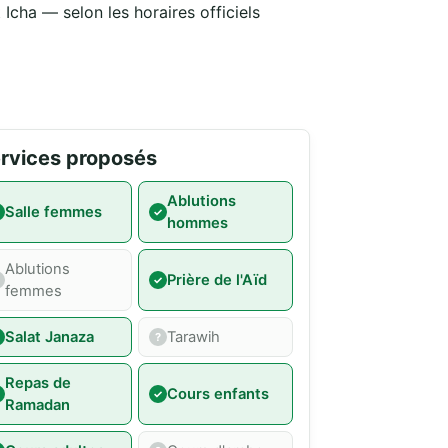
Icha — selon les horaires officiels
rvices proposés
Ablutions
Salle femmes
hommes
Ablutions
Prière de l'Aïd
femmes
Salat Janaza
Tarawih
Repas de
Cours enfants
Ramadan