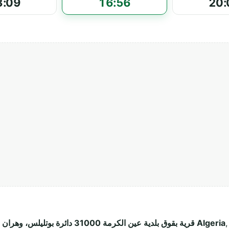
3:09
16:56
20:
, دائرة بوتليلس، وهران (31000). 
قرية بقوق بلدية عين الكرمة 31000 دائرة بوتليلس، وهران Algeria
e