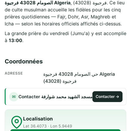
, فرجيوة (43028). Ce lieu
الصومام 43028 فرجيوة Algeria
de culte musulman accueille les fidèles pour les cinq
prières quotidiennes — Fajr, Dohr, Asr, Maghreb et
Icha — selon les horaires officiels affichés ci-dessus.
La grande prière du vendredi (Jumu'a) y est accomplie
à
13:00
.
Coordonnées
ADRESSE
حي الصومام 43028 فرجيوة Algeria
فرجيوة (43028)
Contacter مسجد الشهيد محمد شوارفة
✉
Contacter →
Localisation
Lat 36.4073 · Lon 5.9449