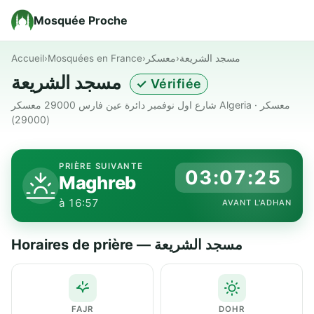
Mosquée Proche
Accueil
›
Mosquées en France
›
معسكر
›
مسجد الشريعة
مسجد الشريعة
✓ Vérifiée
شارع اول نوفمبر دائرة عين فارس 29000 معسكر Algeria · معسكر
(29000)
PRIÈRE SUIVANTE
03:07:24
Maghreb
à 16:57
AVANT L'ADHAN
Horaires de prière — مسجد الشريعة
FAJR
DOHR