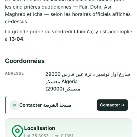
les cinq prières quotidiennes — Fajr, Dohr, Asr,
Maghreb et Icha — selon les horaires officiels affichés
ci-dessus.
La grande prière du vendredi (Jumu'a) y est accomplie
à
13:04
.
Coordonnées
ADRESSE
شارع اول نوفمبر دائرة عين فارس 29000
معسكر Algeria
معسكر (29000)
Contacter مسجد الشريعة
✉
Contacter →
Localisation
Lat 35.3953 · Lon 0.1351