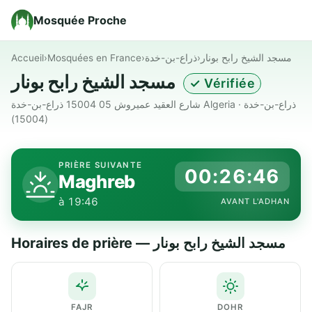
Mosquée Proche
Accueil
›
Mosquées en France
›
ذراع-بن-خدة
›
مسجد الشيخ رابح بونار
مسجد الشيخ رابح بونار
✓ Vérifiée
شارع العقيد عميروش 05 15004 ذراع-بن-خدة Algeria · ذراع-بن-خدة
(15004)
PRIÈRE SUIVANTE
00:26:45
Maghreb
à 19:46
AVANT L'ADHAN
Horaires de prière — مسجد الشيخ رابح بونار
FAJR
DOHR