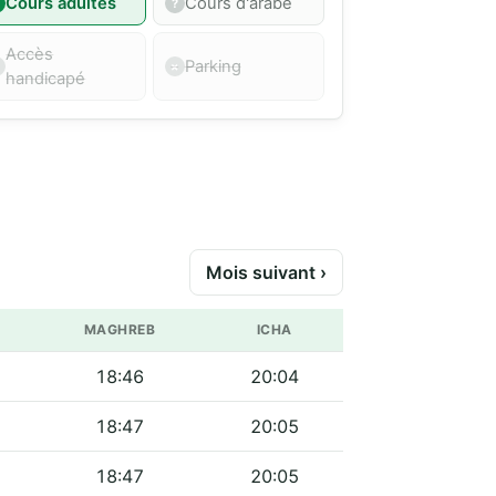
Cours adultes
Cours d'arabe
Accès
Parking
handicapé
Mois suivant ›
MAGHREB
ICHA
18:46
20:04
18:47
20:05
18:47
20:05