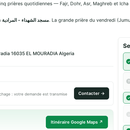
inq prières quotidiennes — Fajr, Dohr, Asr, Maghreb et Icha —
on
مسجد الشهداء - المرادية
. La grande prière du vendredi (Jum
Se
uradia 16035 EL MOURADIA Algeria
Contacter →
chage : votre demande est transmise
Itinéraire Google Maps ↗