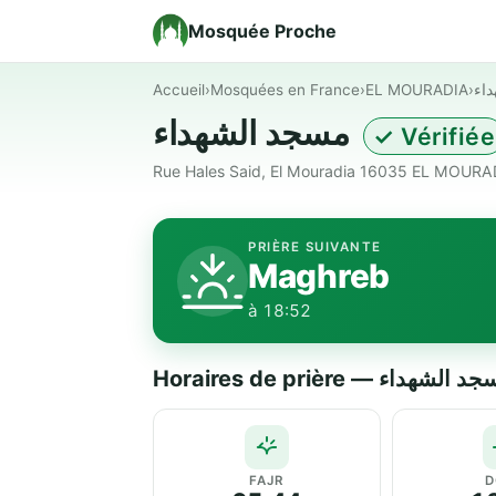
Mosquée Proche
Accueil
›
Mosquées en France
›
EL MOURADIA
›
اء
مسجد الشهداء
✓ Vérifiée
Rue Hales Said, El Mouradia 16035 EL MOURA
PRIÈRE SUIVANTE
Maghreb
à 18:52
Horaires de prière — الشهداء
FAJR
D