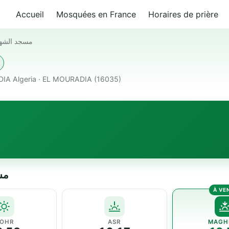
Accueil
Mosquées en France
Horaires de prière
مسجد الشهد
DIA Algeria · EL MOURADIA (16035)
مسجد 
OHR
ASR
MAGH