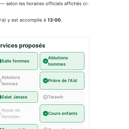
 selon les horaires officiels affichés ci-
u'a) y est accomplie à
13:00
.
rvices proposés
Ablutions
Salle femmes
hommes
Ablutions
Prière de l'Aïd
femmes
Salat Janaza
Tarawih
Repas de
Cours enfants
Ramadan