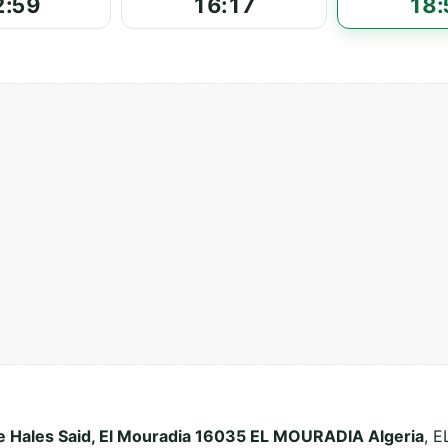
2:59
16:17
18:
e Hales Said, El Mouradia 16035 EL MOURADIA Algeria
, E