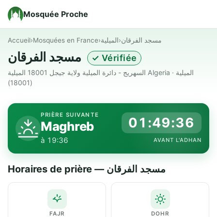
Mosquée Proche
Accueil
›
Mosquées en France
›
الميلية
›
مسجد الفرقان
مسجد الفرقان
✓ Vérifiée
السهريج - دائرة الميلية ولاية جيجل 18001 الميلية Algeria · الميلية
(18001)
PRIÈRE SUIVANTE
01:49:35
Maghreb
à 19:36
AVANT L'ADHAN
Horaires de prière — مسجد الفرقان
FAJR
DOHR