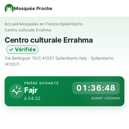
Mosquée Proche
Accueil
›
Mosquées en France
›
Spilamberto
›
Centro culturale Errahma
Centro culturale Errahma
✓ Vérifiée
Via Berlinguer 15/c 41057 Spilamberto Italy · Spilamberto
(41057)
PRIÈRE SUIVANTE
01:36:47
Fajr
à 04:32
AVANT L'ADHAN