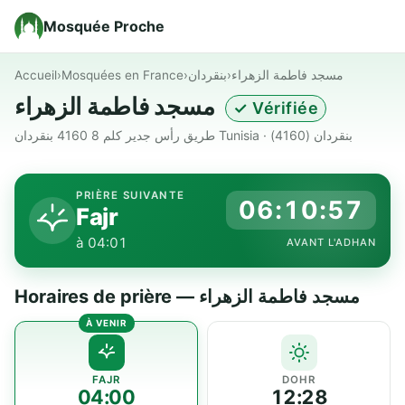
Mosquée Proche
Accueil
›
Mosquées en France
›
بنقردان
›
مسجد فاطمة الزهراء
مسجد فاطمة الزهراء
✓ Vérifiée
طريق رأس جدير كلم 8 4160 بنقردان Tunisia · بنقردان (4160)
PRIÈRE SUIVANTE
06:10:57
Fajr
à 04:01
AVANT L'ADHAN
Horaires de prière — مسجد فاطمة الزهراء
FAJR
DOHR
04:00
12:28