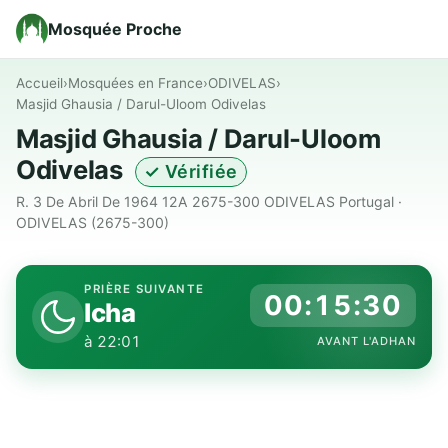
Mosquée Proche
Accueil
›
Mosquées en France
›
ODIVELAS
›
Masjid Ghausia / Darul-Uloom Odivelas
Masjid Ghausia / Darul-Uloom
Odivelas
✓ Vérifiée
R. 3 De Abril De 1964 12A 2675-300 ODIVELAS Portugal ·
ODIVELAS (2675-300)
PRIÈRE SUIVANTE
00:15:29
Icha
à 22:01
AVANT L'ADHAN