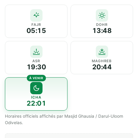
FAJR
DOHR
05:15
13:48
ASR
MAGHREB
19:30
20:44
ICHA
22:01
Horaires officiels affichés par Masjid Ghausia / Darul-Uloom
Odivelas.