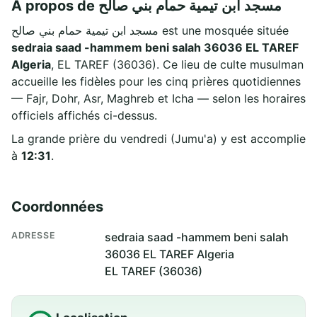
À propos de مسجد ابن تيمية حمام بني صالح
مسجد ابن تيمية حمام بني صالح est une mosquée située
sedraia saad -hammem beni salah 36036 EL TAREF
Algeria
, EL TAREF (36036). Ce lieu de culte musulman
accueille les fidèles pour les cinq prières quotidiennes
— Fajr, Dohr, Asr, Maghreb et Icha — selon les horaires
officiels affichés ci-dessus.
La grande prière du vendredi (Jumu'a) y est accomplie
à
12:31
.
Coordonnées
ADRESSE
sedraia saad -hammem beni salah
36036 EL TAREF Algeria
EL TAREF (36036)