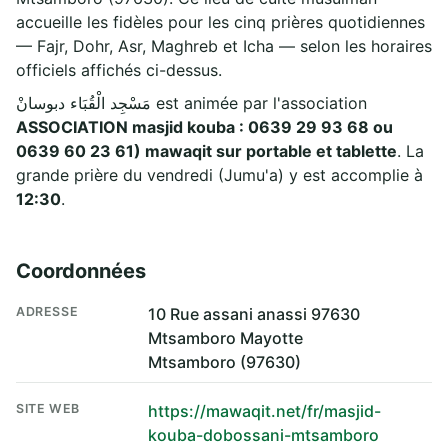
accueille les fidèles pour les cinq prières quotidiennes
— Fajr, Dohr, Asr, Maghreb et Icha — selon les horaires
officiels affichés ci-dessus.
مَسْجِد الْقُبَاء دبوسانْ est animée par l'association
ASSOCIATION masjid kouba : 0639 29 93 68 ou
0639 60 23 61) mawaqit sur portable et tablette
. La
grande prière du vendredi (Jumu'a) y est accomplie à
12:30
.
Coordonnées
ADRESSE
10 Rue assani anassi 97630
Mtsamboro Mayotte
Mtsamboro (97630)
SITE WEB
https://mawaqit.net/fr/masjid-
kouba-dobossani-mtsamboro