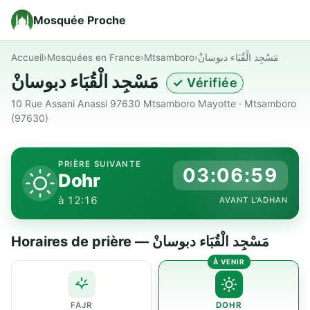
Mosquée Proche
Accueil
›
Mosquées en France
›
Mtsamboro
›
مَسْجِد الْقُبَاء دبوسانْ
مَسْجِد الْقُبَاء دبوسانْ
✓ Vérifiée
10 Rue Assani Anassi 97630 Mtsamboro Mayotte · Mtsamboro
(97630)
PRIÈRE SUIVANTE
03:06:58
Dohr
à 12:16
AVANT L'ADHAN
Horaires de prière — مَسْجِد الْقُبَاء دبوسانْ
FAJR
DOHR