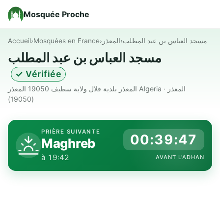
Mosquée Proche
Accueil
›
Mosquées en France
›
المعذر
›
مسجد العباس بن عبد المطلب
مسجد العباس بن عبد المطلب
✓ Vérifiée
المعذر بلدية قلال ولاية سطيف 19050 المعذر Algeria · المعذر
(19050)
PRIÈRE SUIVANTE
00:39:46
Maghreb
à 19:42
AVANT L'ADHAN