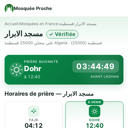
Mosquée Proche
Accueil
›
Mosquées en France
›
قسنطينة
›
مسجد الابرار
مسجد الابرار
✓ Vérifiée
علي منجلي 25000 قسنطينة Algeria · قسنطينة (25000)
PRIÈRE SUIVANTE
03:44:49
Dohr
à 12:40
AVANT L'ADHAN
Horaires de prière — مسجد الابرار
FAJR
DOHR
04:12
12:40