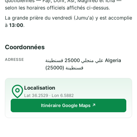
quotidiennes — Fajr, Dohr, Asr, Maghreb et Icha —
selon les horaires officiels affichés ci-dessus.
La grande prière du vendredi (Jumu'a) y est accomplie
à
13:00
.
Coordonnées
ADRESSE
علي منجلي 25000 قسنطينة Algeria
قسنطينة (25000)
Localisation
Lat 36.2529 · Lon 6.5882
Itinéraire Google Maps ↗