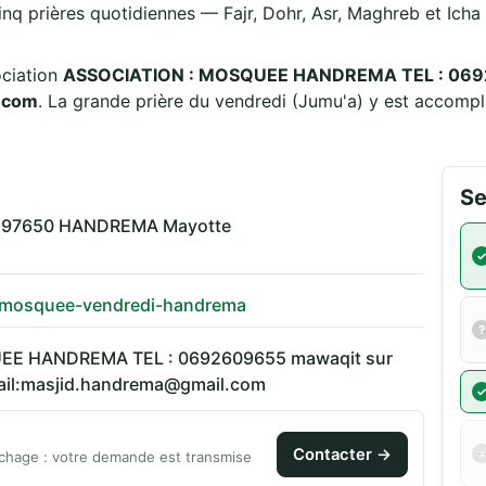
inq prières quotidiennes — Fajr, Dohr, Asr, Maghreb et Icha —
r l'association
ASSOCIATION : MOSQUEE HANDREMA TEL : 06926
l.com
. La grande prière du vendredi (Jumu'a) y est accompl
Se
i 97650 HANDREMA Mayotte
r/mosquee-vendredi-handrema
EE HANDREMA TEL : 0692609655 mawaqit sur
Email:masjid.handrema@gmail.com
Contacter →
chage : votre demande est transmise