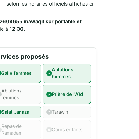
 selon les horaires officiels affichés ci-
09655 mawaqit sur portable et
ie à
12:30
.
rvices proposés
Ablutions
Salle femmes
hommes
Ablutions
Prière de l'Aïd
femmes
Salat Janaza
Tarawih
Repas de
Cours enfants
Ramadan