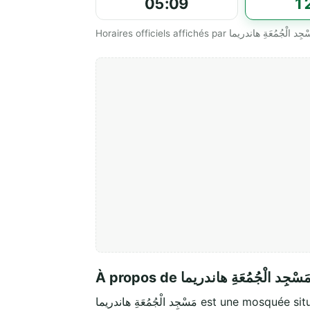
05:09
1
À propos de َسْجِد الْجُمُعَةِ هاندريما
مَسْجِد الْجُمُعَةِ هاندريما est une mosqué