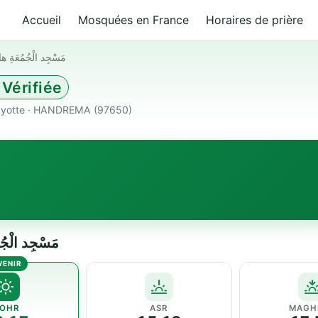
Accueil
Mosquées en France
Horaires de prière
مَسْجِد الْجُمُعَةِ ه
Vérifiée
yotte · HANDREMA (97650)
مَسْجِد الْجُمُعَةِ ها
OHR
ASR
MAGH