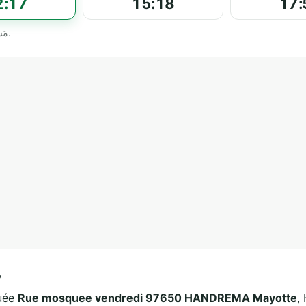
2:17
15:18
17:
Horaires officiels affichés par مَسْجِد الْجُمُعَةِ هاندريما.
م
e située
Rue mosquee vendredi 97650 HANDREMA Mayotte
,