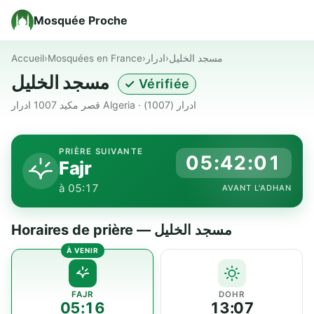
Mosquée Proche
Accueil
›
Mosquées en France
›
ادرار
›
مسجد الخليل
مسجد الخليل
✓ Vérifiée
قصر مكيد 1007 ادرار Algeria · ادرار (1007)
PRIÈRE SUIVANTE
05:42:01
Fajr
à 05:17
AVANT L'ADHAN
Horaires de prière — مسجد الخليل
FAJR
DOHR
05:16
13:07