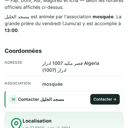
— Fajr, Dohr, Asr, Maghreb et Icha — selon les horaires
officiels affichés ci-dessus.
مسجد الخليل est animée par l'association
mosquée
. La
grande prière du vendredi (Jumu'a) y est accomplie à
13:00
.
Coordonnées
ADRESSE
قصر مكيد 1007 ادرار Algeria
ادرار (1007)
ASSOCIATION
mosquée
Contacter مسجد الخليل
✉
Contacter →
Localisation