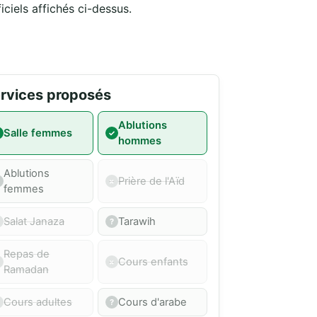
iciels affichés ci-dessus.
rvices proposés
Ablutions
Salle femmes
hommes
Ablutions
Prière de l'Aïd
femmes
Salat Janaza
Tarawih
Repas de
Cours enfants
Ramadan
Cours adultes
Cours d'arabe