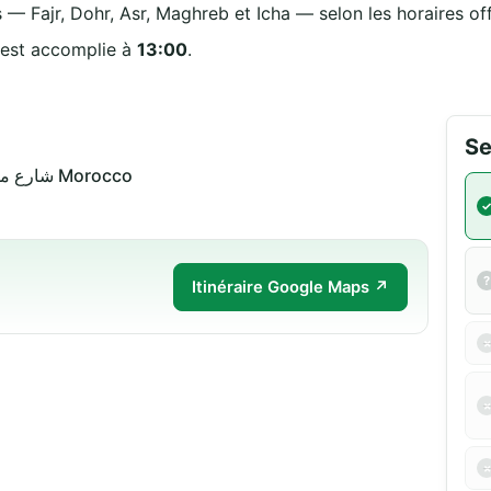
 — Fajr, Dohr, Asr, Maghreb et Icha — selon les horaires off
 est accomplie à
13:00
.
Se
شارع مولاي عبد الله 63050 أحفير Morocco
Itinéraire Google Maps ↗