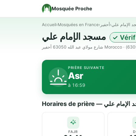
Mosquée Proche
Accueil
›
Mosquées en France
›
أحفير
›
 الإمام علي
مسجد الإمام علي
✓ Vérif
PRIÈRE SUIVANTE
Asr
à 16:59
Horaires de prière — م علي
FAJR
D