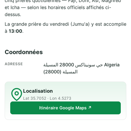
cinq prières quotidiennes — Fajr, Dohr, Asr, Maghreb
et Icha — selon les horaires officiels affichés ci-
dessus.
La grande prière du vendredi (Jumu'a) y est accomplie
à
13:00
.
Coordonnées
ADRESSE
حي سونيتاكس 28000 المسيلة Algeria
المسيلة (28000)
Localisation
Lat 35.7052 · Lon 4.5273
Itinéraire Google Maps ↗