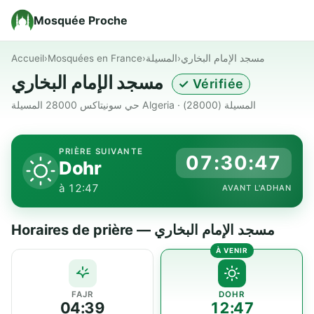
Mosquée Proche
Accueil
›
Mosquées en France
›
المسيلة
›
مسجد الإمام البخاري
مسجد الإمام البخاري
✓ Vérifiée
حي سونيتاكس 28000 المسيلة Algeria · المسيلة (28000)
PRIÈRE SUIVANTE
07:30:47
Dohr
à 12:47
AVANT L'ADHAN
Horaires de prière — مسجد الإمام البخاري
FAJR
DOHR
04:39
12:47