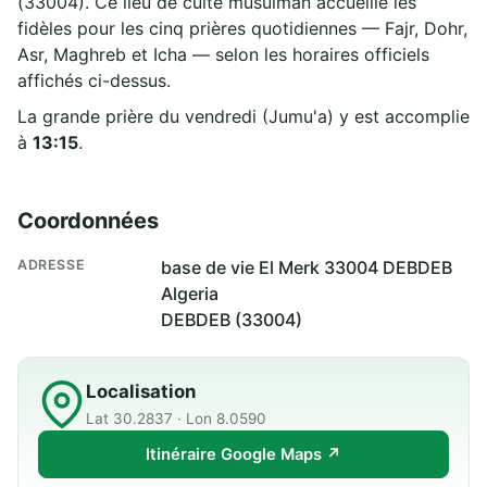
(33004). Ce lieu de culte musulman accueille les
fidèles pour les cinq prières quotidiennes — Fajr, Dohr,
Asr, Maghreb et Icha — selon les horaires officiels
affichés ci-dessus.
La grande prière du vendredi (Jumu'a) y est accomplie
à
13:15
.
Coordonnées
ADRESSE
base de vie El Merk 33004 DEBDEB
Algeria
DEBDEB (33004)
Localisation
Lat 30.2837 · Lon 8.0590
Itinéraire Google Maps ↗