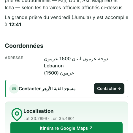
prières quotidiennes — Fajr, Dohr, Asr, Maghreb et
Icha — selon les horaires officiels affichés ci-dessus.
La grande prière du vendredi (Jumu'a) y est accomplie
à
12:41
.
Coordonnées
ADRESSE
دوحة عرمون لبنان 1500 عرمون
Lebanon
عرمون (1500)
Contacter مسجد القبة الأزهر
✉
Contacter →
Localisation
Lat 33.7899 · Lon 35.4901
Itinéraire Google Maps ↗