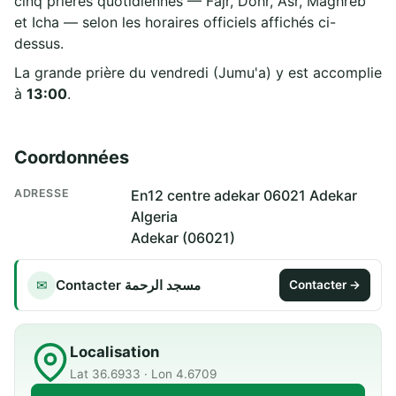
cinq prières quotidiennes — Fajr, Dohr, Asr, Maghreb
et Icha — selon les horaires officiels affichés ci-
dessus.
La grande prière du vendredi (Jumu'a) y est accomplie
à
13:00
.
Coordonnées
ADRESSE
En12 centre adekar 06021 Adekar
Algeria
Adekar (06021)
Contacter مسجد الرحمة
✉
Contacter →
Localisation
Lat 36.6933 · Lon 4.6709