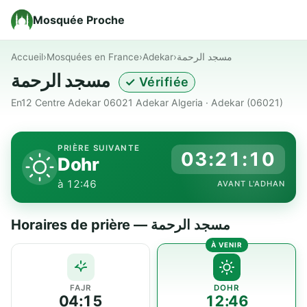
Mosquée Proche
Accueil
›
Mosquées en France
›
Adekar
›
مسجد الرحمة
مسجد الرحمة
✓ Vérifiée
En12 Centre Adekar 06021 Adekar Algeria · Adekar (06021)
PRIÈRE SUIVANTE
03:21:10
Dohr
à 12:46
AVANT L'ADHAN
Horaires de prière — مسجد الرحمة
FAJR
DOHR
04:15
12:46