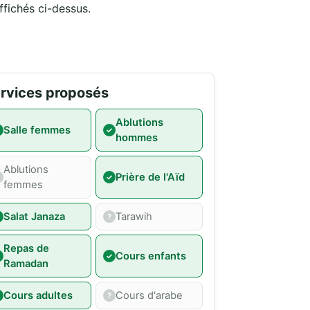
ffichés ci-dessus.
rvices proposés
Ablutions
Salle femmes
hommes
Ablutions
Prière de l'Aïd
femmes
Salat Janaza
Tarawih
Repas de
Cours enfants
Ramadan
Cours adultes
Cours d'arabe