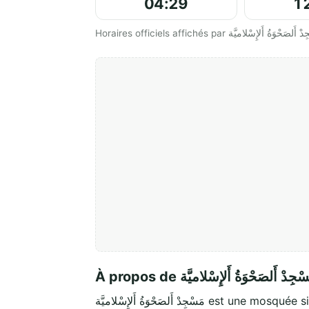
04:29
1
À propos de ْجِدْ أَلصَحْوَةُ أَلإِسْلاميَّة
مَسْجِدْ أَلصَحْوَةُ أَلإِسْلاميَّة est une mo