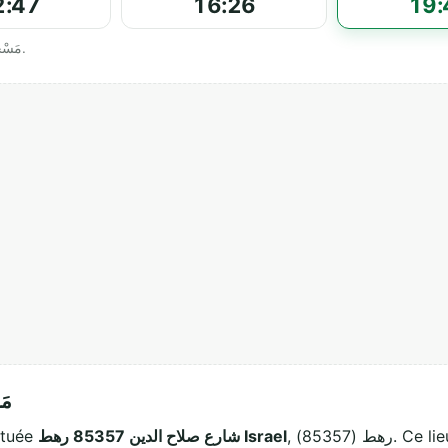
2:47
16:26
19:
Horaires officiels affichés par مَسْجِدْ أَلصَحْوَةُ أَلإِسْلاميَّة.
مَس
, رهط (85357). Ce lieu de culte musulman accueille les fidèles
شارع صلاح الدين 85357 رهط Israel
squée située