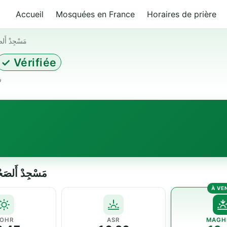
Accueil
Mosquées en France
Horaires de prière
مَسْجِدْ أَلصَ
✓ Vérifiée
رهط)
مَسْجِدْ أَلصَحْوَةُ أَلإِس
OHR
ASR
MAGH