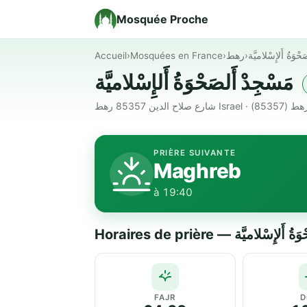
Mosquée Proche
Accueil
›
Mosquées en France
›
رهط
›
حْوَةُ أَلإِسْلاميَّة
مَسْجِدْ أَلصَحْوَةُ أَلإِسْلاميَّة
شارع صلاح الدين 85357 رهط Israel ·  (85357
PRIÈRE SUIVANTE
Maghreb
à 19:40
Horaires de prière — ْلاميَّة
FAJR
D