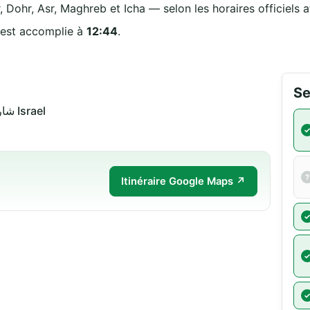
, Dohr, Asr, Maghreb et Icha — selon les horaires officiels a
 est accomplie à
12:44
.
Se
شارع صلاح الدين 85357 رهط Israel
Itinéraire Google Maps ↗