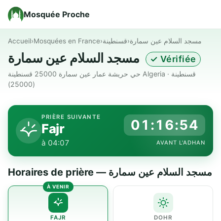
Mosquée Proche
Accueil
›
Mosquées en France
›
قسنطينة
›
مسجد السلام عين سمارة
مسجد السلام عين سمارة
✓ Vérifiée
حي حريشة عمار عين سمارة 25000 قسنطينة Algeria · قسنطينة
(25000)
PRIÈRE SUIVANTE
01:16:53
Fajr
à 04:07
AVANT L'ADHAN
Horaires de prière — مسجد السلام عين سمارة
FAJR
DOHR