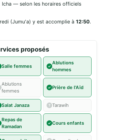
Icha — selon les horaires officiels
dredi (Jumu'a) y est accomplie à
12:50
.
rvices proposés
Ablutions
Salle femmes
hommes
Ablutions
Prière de l'Aïd
femmes
Salat Janaza
Tarawih
Repas de
Cours enfants
Ramadan