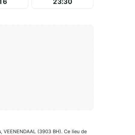
16
23:30
s
, VEENENDAAL (3903 BH). Ce lieu de