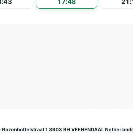
3:43
17:48
21:
e
Rozenbottelstraat 1 3903 BH VEENENDAAL Netherland