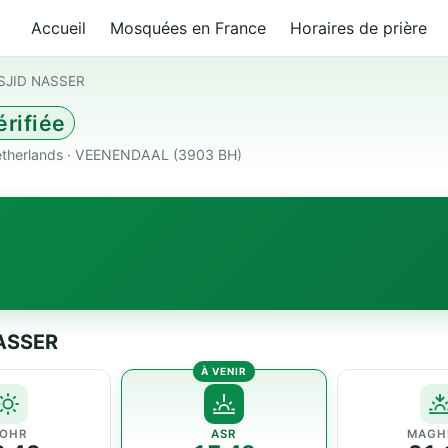
Accueil
Mosquées en France
Horaires de prière
SJID NASSER
rifiée
etherlands · VEENENDAAL (3903 BH)
NASSER
OHR
ASR
MAGH