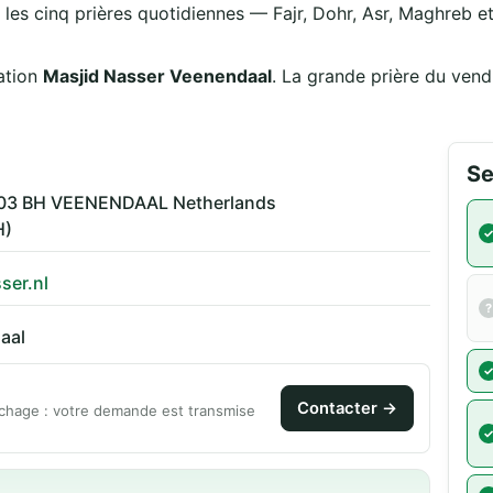
 les cinq prières quotidiennes — Fajr, Dohr, Asr, Maghreb et 
ation
Masjid Nasser Veenendaal
. La grande prière du ven
Se
3903 BH VEENENDAAL Netherlands
H)
ser.nl
aal
Contacter →
chage : votre demande est transmise