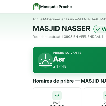
Mosquée Proche
Accueil
›
Mosquées en France
›
VEENENDAAL
›
MA
MASJID NASSER
✓ Vé
Rozenbottelstraat 1 3903 BH VEENENDAAL N
PRIÈRE SUIVANTE
Asr
à 17:48
Horaires de prière — MASJID 
FAJR
D