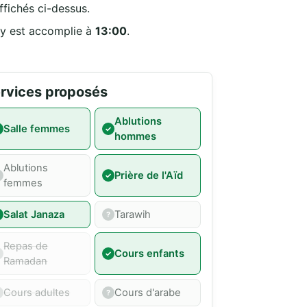
ffichés ci-dessus.
 y est accomplie à
13:00
.
rvices proposés
Ablutions
Salle femmes
hommes
Ablutions
Prière de l'Aïd
femmes
Salat Janaza
Tarawih
Repas de
Cours enfants
Ramadan
Cours adultes
Cours d'arabe