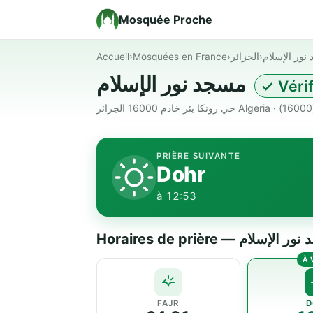
Mosquée Proche
Accueil
›
Mosquées en France
›
الجزائر
›
نور الإسلام
مسجد نور الإسلام
✓ Véri
ر
PRIÈRE SUIVANTE
Dohr
à 12:53
Horaires de prière — إسلام
FAJR
D