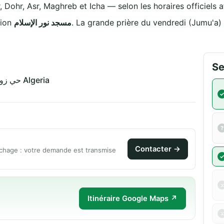
, Dohr, Asr, Maghreb et Icha — selon les horaires officiels a
iation
مسجد نور الإسلام
. La grande prière du vendredi (Jumu'a)
Se
حي زونكا بئر خادم 16000 الجزائر Algeria
Contacter →
chage : votre demande est transmise
Itinéraire Google Maps ↗