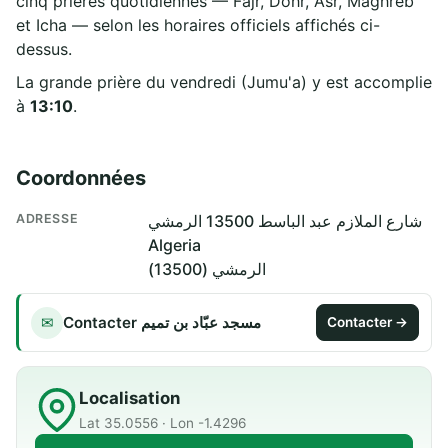
cinq prières quotidiennes — Fajr, Dohr, Asr, Maghreb
et Icha — selon les horaires officiels affichés ci-
dessus.
La grande prière du vendredi (Jumu'a) y est accomplie
à
13:10
.
Coordonnées
ADRESSE
شارع الملازم عبد الباسط 13500 الرمشي
Algeria
الرمشي (13500)
Contacter مسجد عبّاد بن تميم
✉
Contacter →
Localisation
Lat 35.0556 · Lon -1.4296