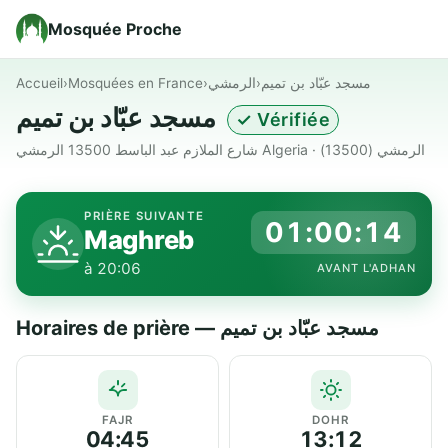
Mosquée Proche
Accueil
›
Mosquées en France
›
الرمشي
›
مسجد عبّاد بن تميم
مسجد عبّاد بن تميم
✓ Vérifiée
شارع الملازم عبد الباسط 13500 الرمشي Algeria · الرمشي (13500)
PRIÈRE SUIVANTE
01:00:14
Maghreb
à 20:06
AVANT L'ADHAN
Horaires de prière — مسجد عبّاد بن تميم
FAJR
DOHR
04:45
13:12