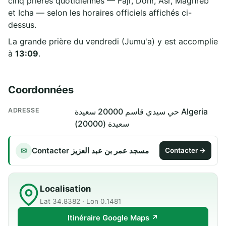
cinq prières quotidiennes — Fajr, Dohr, Asr, Maghreb
et Icha — selon les horaires officiels affichés ci-
dessus.
La grande prière du vendredi (Jumu'a) y est accomplie
à
13:09
.
Coordonnées
ADRESSE
حي سيدي قاسم 20000 سعيدة Algeria
سعيدة (20000)
Contacter مسجد عمر بن عبد العزيز
✉
Contacter →
Localisation
Lat 34.8382 · Lon 0.1481
Itinéraire Google Maps ↗