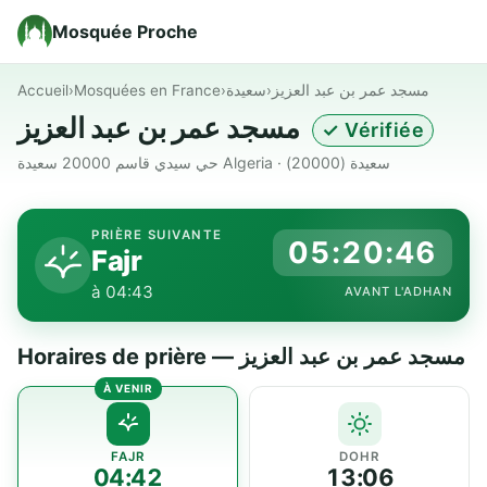
Mosquée Proche
Accueil
›
Mosquées en France
›
سعيدة
›
مسجد عمر بن عبد العزيز
مسجد عمر بن عبد العزيز
✓ Vérifiée
حي سيدي قاسم 20000 سعيدة Algeria · سعيدة (20000)
PRIÈRE SUIVANTE
05:20:45
Fajr
à 04:43
AVANT L'ADHAN
Horaires de prière — مسجد عمر بن عبد العزيز
FAJR
DOHR
04:42
13:06