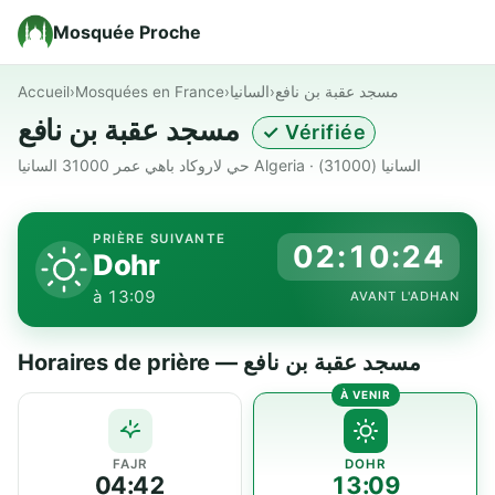
Mosquée Proche
Accueil
›
Mosquées en France
›
السانيا
›
مسجد عقبة بن نافع
مسجد عقبة بن نافع
✓ Vérifiée
حي لاروكاد باهي عمر 31000 السانيا Algeria · السانيا (31000)
PRIÈRE SUIVANTE
02:10:23
Dohr
à 13:09
AVANT L'ADHAN
Horaires de prière — مسجد عقبة بن نافع
FAJR
DOHR
04:42
13:09