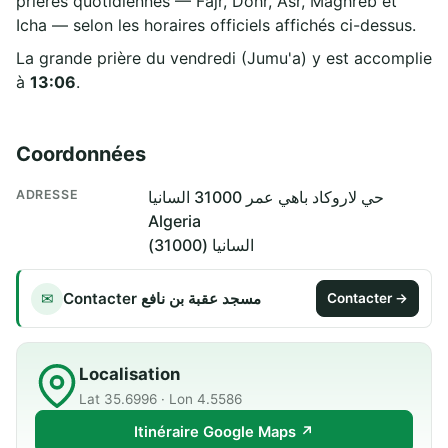
prières quotidiennes — Fajr, Dohr, Asr, Maghreb et
Icha — selon les horaires officiels affichés ci-dessus.
La grande prière du vendredi (Jumu'a) y est accomplie
à
13:06
.
Coordonnées
ADRESSE
حي لاروكاد باهي عمر 31000 السانيا
Algeria
السانيا (31000)
Contacter مسجد عقبة بن نافع
✉
Contacter →
Localisation
Lat 35.6996 · Lon 4.5586
Itinéraire Google Maps ↗