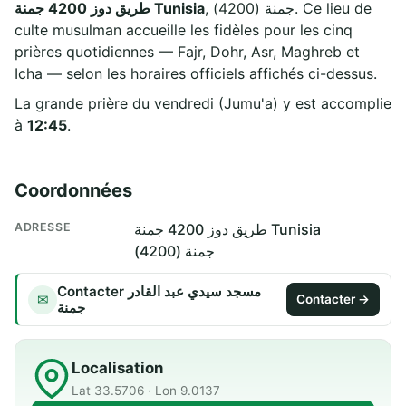
, جمنة (4200). Ce lieu de
طريق دوز 4200 جمنة Tunisia
culte musulman accueille les fidèles pour les cinq
prières quotidiennes — Fajr, Dohr, Asr, Maghreb et
Icha — selon les horaires officiels affichés ci-dessus.
La grande prière du vendredi (Jumu'a) y est accomplie
à
12:45
.
Coordonnées
ADRESSE
طريق دوز 4200 جمنة Tunisia
جمنة (4200)
Contacter مسجد سيدي عبد القادر
✉
Contacter →
جمنة
Localisation
Lat 33.5706 · Lon 9.0137