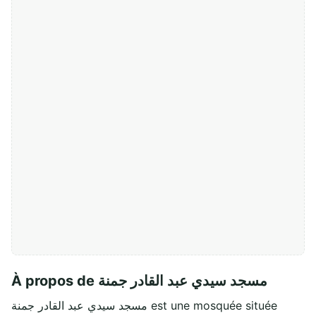
À propos de مسجد سيدي عبد القادر جمنة
مسجد سيدي عبد القادر جمنة est une mosquée située