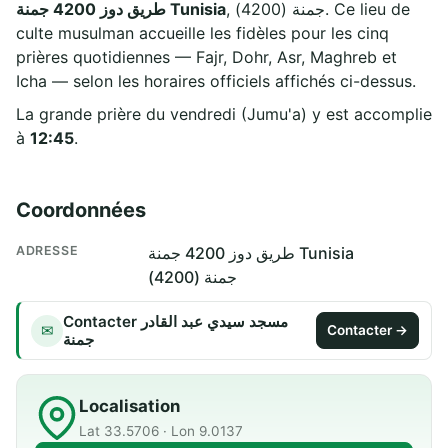
, جمنة (4200). Ce lieu de
طريق دوز 4200 جمنة Tunisia
culte musulman accueille les fidèles pour les cinq
prières quotidiennes — Fajr, Dohr, Asr, Maghreb et
Icha — selon les horaires officiels affichés ci-dessus.
La grande prière du vendredi (Jumu'a) y est accomplie
à
12:45
.
Coordonnées
ADRESSE
طريق دوز 4200 جمنة Tunisia
جمنة (4200)
Contacter مسجد سيدي عبد القادر
✉
Contacter →
جمنة
Localisation
Lat 33.5706 · Lon 9.0137