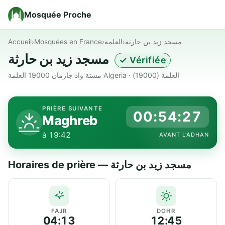
Mosquée Proche
Accueil
›
Mosquées en France
›
العلمة
›
مسجد زيد بن حارثة
مسجد زيد بن حارثة
✓ Vérifiée
مشتة واد جارمان 19000 العلمة Algeria · العلمة (19000)
PRIÈRE SUIVANTE
00:54:27
Maghreb
à 19:42
AVANT L'ADHAN
Horaires de prière — مسجد زيد بن حارثة
FAJR
DOHR
04:13
12:45