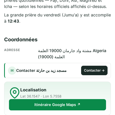
prières quotidiennes — Fajr, Dohr, Asr, Maghreb et
Icha — selon les horaires officiels affichés ci-dessus.
La grande prière du vendredi (Jumu'a) y est accomplie
à
12:43
.
Coordonnées
ADRESSE
مشتة واد جارمان 19000 العلمة Algeria
العلمة (19000)
Contacter مسجد زيد بن حارثة
✉
Contacter →
Localisation
Lat 36.1547 · Lon 5.7558
Itinéraire Google Maps ↗