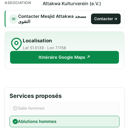
ASSOCIATION
Attakwa Kulturverein (e.V.)
Contacter Mesjid Attakwa مسجد
✉
Contacter →
التقوى
Localisation
Lat 51.5139 · Lon 7.1158
Itinéraire Google Maps ↗
Services proposés
Salle femmes
Ablutions hommes