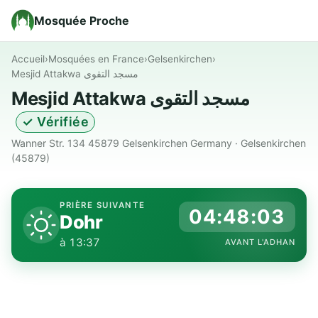
Mosquée Proche
Accueil
›
Mosquées en France
›
Gelsenkirchen
›
Mesjid Attakwa مسجد التقوى
Mesjid Attakwa مسجد التقوى
✓ Vérifiée
Wanner Str. 134 45879 Gelsenkirchen Germany · Gelsenkirchen
(45879)
PRIÈRE SUIVANTE
04:48:02
Dohr
à 13:37
AVANT L'ADHAN