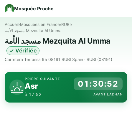
Mosquée Proche
Accueil
›
Mosquées en France
›
RUBI
›
مسجد الأمة Mezquita Al Umma
مسجد الأمة Mezquita Al Umma
✓ Vérifiée
Carretera Terrassa 95 08191 RUBI Spain · RUBI (08191)
PRIÈRE SUIVANTE
01:30:51
Asr
à 17:52
AVANT L'ADHAN