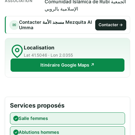
ASSOCIATION
Comunidad Islámica de Rubí الجمعية
الإسلامية بالروبي
Contacter مسجد الأمة Mezquita Al
✉
Contacter →
Umma
Localisation
Lat 41.5046 · Lon 2.0355
Itinéraire Google Maps ↗
Services proposés
Salle femmes
Ablutions hommes