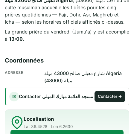
, ميلة (43000). Ce lieu de
دهيلي صالح 43000 ميلة Algeria
culte musulman accueille les fidèles pour les cinq
prières quotidiennes — Fajr, Dohr, Asr, Maghreb et
Icha — selon les horaires officiels affichés ci-dessus.
La grande prière du vendredi (Jumu'a) y est accomplie
à
13:00
.
Coordonnées
ADRESSE
شارع دهيلي صالح 43000 ميلة Algeria
ميلة (43000)
Contacter مسجد العلامة مبارك الميلي
✉
Contacter →
Localisation
Lat 36.4528 · Lon 6.2630