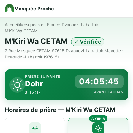
Mosquée Proche
Accueil
›
Mosquées en France
›
Dzaoudzi-Labattoir
›
M'Kiri Wa CETAM
M'Kiri Wa CETAM
✓ Vérifiée
7 Rue Mosquee CETAM 97615 Dzaoudzi-Labattoir Mayotte ·
Dzaoudzi-Labattoir (97615)
PRIÈRE SUIVANTE
04:05:44
Dohr
à 12:14
AVANT L'ADHAN
Horaires de prière — M'Kiri Wa CETAM