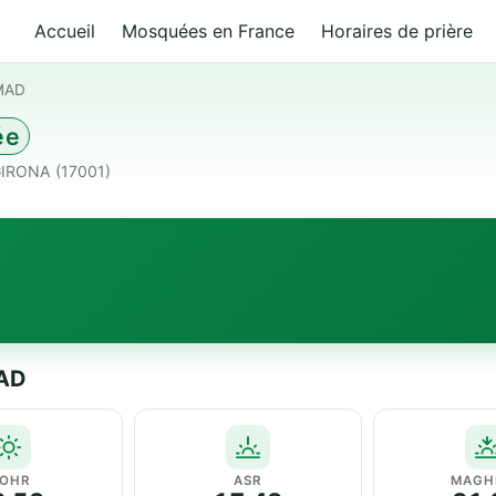
Accueil
Mosquées en France
Horaires de prière
MAD
ée
 GIRONA (17001)
MAD
OHR
ASR
MAGH