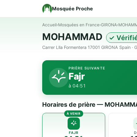
Mosquée Proche
Accueil
›
Mosquées en France
›
GIRONA
›
MOHAM
MOHAMMAD
✓ Vérifi
Carrer Llla Formentera 17001 GIRONA Spain ·
PRIÈRE SUIVANTE
Fajr
à 04:51
Horaires de prière — MOHAM
FAJR
D