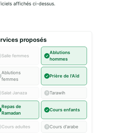
iciels affichés ci-dessus.
rvices proposés
Ablutions
Salle femmes
hommes
Ablutions
Prière de l'Aïd
femmes
Salat Janaza
Tarawih
Repas de
Cours enfants
Ramadan
Cours adultes
Cours d'arabe