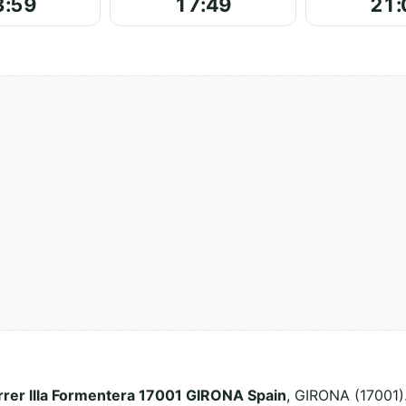
3:59
17:49
21:
rrer llla Formentera 17001 GIRONA Spain
, GIRONA (17001).