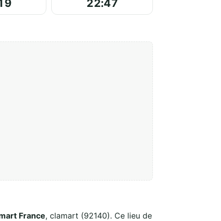
19
22:47
mart France
, clamart (92140). Ce lieu de