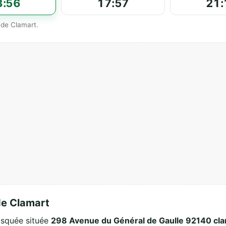
3:56
17:57
21:
 de Clamart.
de Clamart
osquée située
298 Avenue du Général de Gaulle 92140 cla