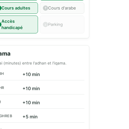
Cours adultes
Cours d'arabe
Accès
Parking
handicapé
qama
ai (minutes) entre l'adhan et l'iqama.
BH
+10 min
HR
+10 min
R
+10 min
GHREB
+5 min