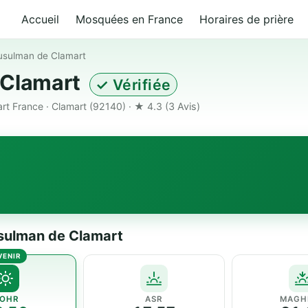
Accueil
Mosquées en France
Horaires de prière
usulman de Clamart
 Clamart
✓ Vérifiée
rt France · Clamart (92140) · ★ 4.3
(3 Avis)
usulman de Clamart
OHR
ASR
MAGH