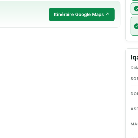
Itinéraire Google Maps ↗
I
Dél
SO
DO
AS
MA