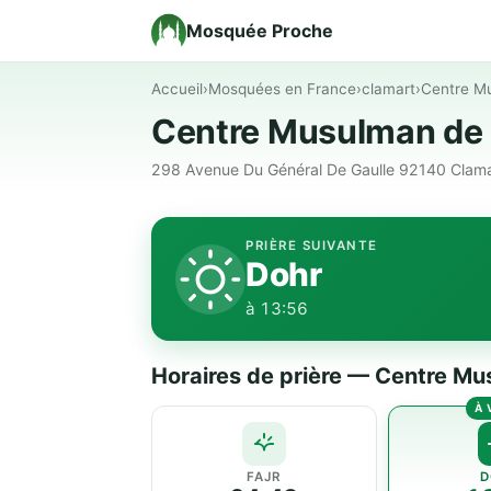
Mosquée Proche
Accueil
›
Mosquées en France
›
clamart
›
Centre M
Centre Musulman de
298 Avenue Du Général De Gaulle 92140 Clama
PRIÈRE SUIVANTE
Dohr
à 13:56
Horaires de prière — Centre M
FAJR
D