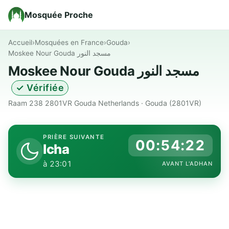
Mosquée Proche
Accueil
›
Mosquées en France
›
Gouda
›
Moskee Nour Gouda مسجد النور
Moskee Nour Gouda مسجد النور
✓ Vérifiée
Raam 238 2801VR Gouda Netherlands · Gouda (2801VR)
PRIÈRE SUIVANTE
00:54:21
Icha
à 23:01
AVANT L'ADHAN