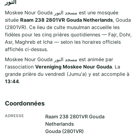
النور
Moskee Nour Gouda مسجد النور est une mosquée
située
Raam 238 2801VR Gouda Netherlands
, Gouda
(2801VR). Ce lieu de culte musulman accueille les
fidèles pour les cinq prières quotidiennes — Fajr, Dohr,
Asr, Maghreb et Icha — selon les horaires officiels
affichés ci-dessus.
Moskee Nour Gouda مسجد النور est animée par
l'association
Vereniging Moskee Nour Gouda
. La
grande prière du vendredi (Jumu'a) y est accomplie à
13:44
.
Coordonnées
ADRESSE
Raam 238 2801VR Gouda
Netherlands
Gouda (2801VR)