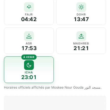
FAJR
DOHR
04:42
13:47
ASR
MAGHREB
17:53
21:21
ICHA
23:01
Horaires officiels affichés par Moskee Nour Gouda مسجد النور.