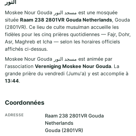
النور
Moskee Nour Gouda مسجد النور est une mosquée
située
Raam 238 2801VR Gouda Netherlands
, Gouda
(2801VR). Ce lieu de culte musulman accueille les
fidèles pour les cinq prières quotidiennes — Fajr, Dohr,
Asr, Maghreb et Icha — selon les horaires officiels
affichés ci-dessus.
Moskee Nour Gouda مسجد النور est animée par
l'association
Vereniging Moskee Nour Gouda
. La
grande prière du vendredi (Jumu'a) y est accomplie à
13:44
.
Coordonnées
ADRESSE
Raam 238 2801VR Gouda
Netherlands
Gouda (2801VR)