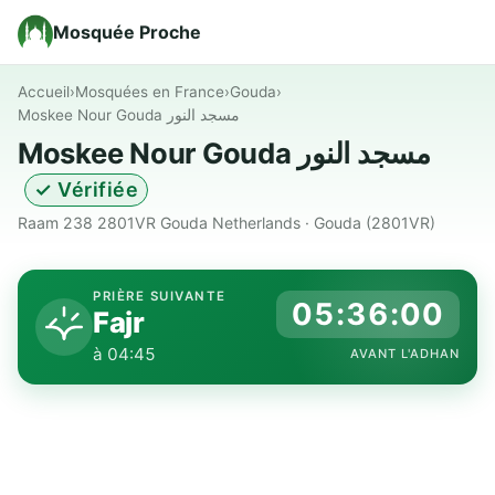
Mosquée Proche
Accueil
›
Mosquées en France
›
Gouda
›
Moskee Nour Gouda مسجد النور
Moskee Nour Gouda مسجد النور
✓ Vérifiée
Raam 238 2801VR Gouda Netherlands · Gouda (2801VR)
PRIÈRE SUIVANTE
05:35:59
Fajr
à 04:45
AVANT L'ADHAN