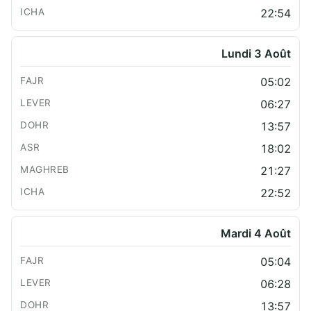
22:54
Lundi 3 Août
05:02
06:27
13:57
18:02
21:27
22:52
Mardi 4 Août
05:04
06:28
13:57