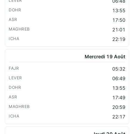
06:48
13:55
17:50
21:01
22:19
Mercredi 19 Août
05:32
06:49
13:55
17:49
20:59
22:17