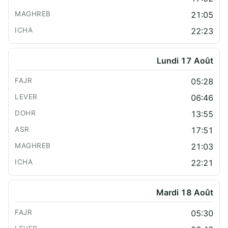
21:05
22:23
Lundi 17 Août
05:28
06:46
13:55
17:51
21:03
22:21
Mardi 18 Août
05:30