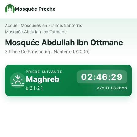
Mosquée Proche
Accueil
›
Mosquées en France
›
Nanterre
›
Mosquée Abdullah Ibn Ottmane
Mosquée Abdullah Ibn Ottmane
3 Place De Strasbourg · Nanterre (92000)
PRIÈRE SUIVANTE
02:46:28
Maghreb
à 21:21
AVANT L'ADHAN