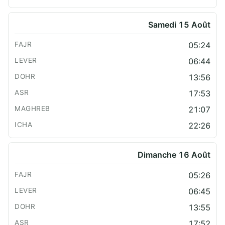
Samedi 15 Août
05:24
06:44
13:56
17:53
21:07
22:26
Dimanche 16 Août
05:26
06:45
13:55
17:52