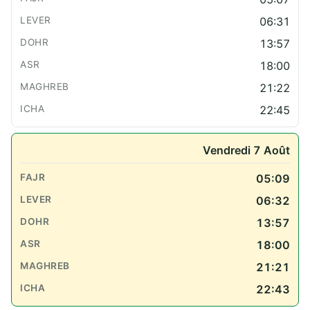
06:31
13:57
18:00
21:22
22:45
Vendredi 7 Août
05:09
06:32
13:57
18:00
21:21
22:43