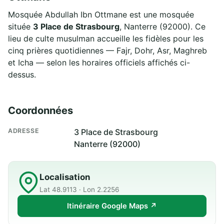
Mosquée Abdullah Ibn Ottmane est une mosquée
située
3 Place de Strasbourg
, Nanterre (92000). Ce
lieu de culte musulman accueille les fidèles pour les
cinq prières quotidiennes — Fajr, Dohr, Asr, Maghreb
et Icha — selon les horaires officiels affichés ci-
dessus.
Coordonnées
ADRESSE
3 Place de Strasbourg
Nanterre (92000)
Localisation
Lat 48.9113 · Lon 2.2256
Itinéraire Google Maps ↗