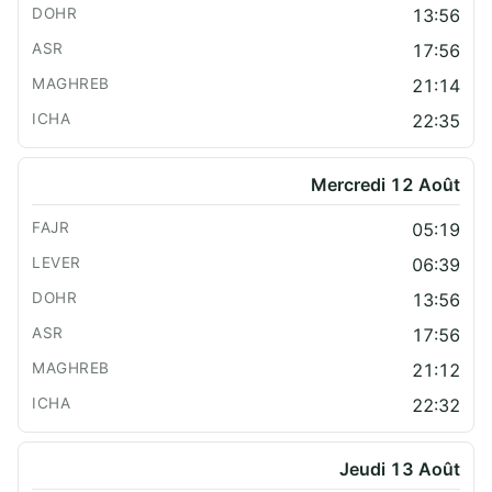
13:56
17:56
21:14
22:35
Mercredi 12 Août
05:19
06:39
13:56
17:56
21:12
22:32
Jeudi 13 Août