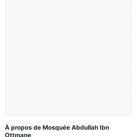
À propos de Mosquée Abdullah Ibn
Ottmane