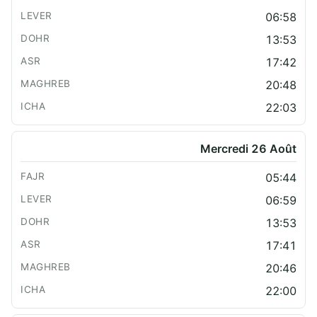
06:58
13:53
17:42
20:48
22:03
Mercredi 26 Août
05:44
06:59
13:53
17:41
20:46
22:00