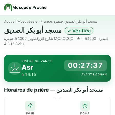
Mosquée Proche
Accueil
›
Mosquées en France
›
خنيفرة
›
مسجد أبو بكر الصديق
مسجد أبو بكر الصديق
✓ Vérifiée
شارع الزرقطوني 54000 خنيفرة MOROCCO · خنيفرة (54000) · ★
4.0
(2 Avis)
PRIÈRE SUIVANTE
00:27:36
Asr
à 16:15
AVANT L'ADHAN
Horaires de prière — مسجد أبو بكر الصديق
FAJR
DOHR