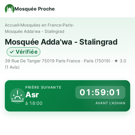
Mosquée Proche
Accueil
›
Mosquées en France
›
Paris
›
Mosquée Adda'wa - Stalingrad
Mosquée Adda'wa - Stalingrad
✓ Vérifiée
39 Rue De Tanger 75019 Paris France · Paris (75019) · ★ 3.0
(1 Avis)
PRIÈRE SUIVANTE
01:59:00
Asr
à 18:00
AVANT L'ADHAN