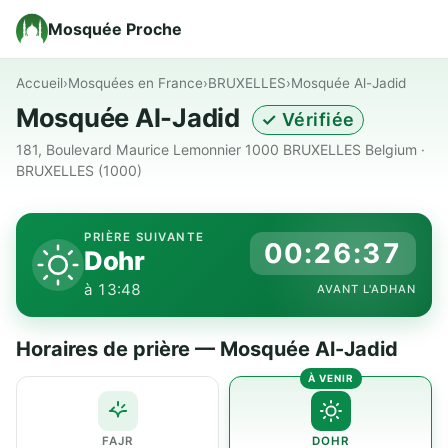
Mosquée Proche
Accueil
›
Mosquées en France
›
BRUXELLES
›
Mosquée Al-Jadid
Mosquée Al-Jadid
✓ Vérifiée
181, Boulevard Maurice Lemonnier 1000 BRUXELLES Belgium ·
BRUXELLES (1000)
PRIÈRE SUIVANTE
00:26:37
Dohr
à 13:48
AVANT L'ADHAN
Horaires de prière — Mosquée Al-Jadid
FAJR
DOHR