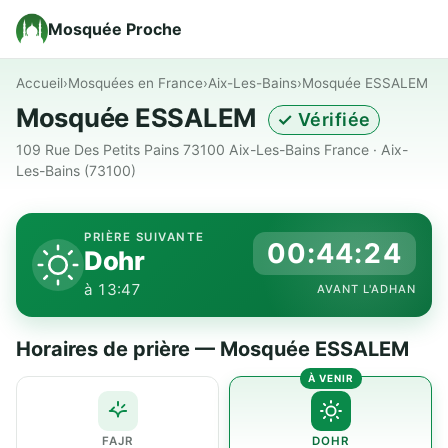
Mosquée Proche
Accueil
›
Mosquées en France
›
Aix-Les-Bains
›
Mosquée ESSALEM
Mosquée ESSALEM
✓ Vérifiée
109 Rue Des Petits Pains 73100 Aix-Les-Bains France · Aix-
Les-Bains (73100)
PRIÈRE SUIVANTE
00:44:24
Dohr
à 13:47
AVANT L'ADHAN
Horaires de prière — Mosquée ESSALEM
FAJR
DOHR